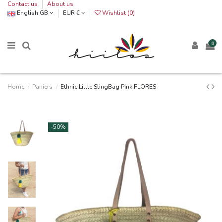
Contact us
About us
English GB
EUR €
Wishlist (
0
)
0
Home
Paniers
Ethnic Little SlingBag Pink FLORES
-50%