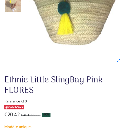
Ethnic Little SlingBag Pink
FLORES
Reference
K10
Out-of-Stock
€20.42
€40.833333
-50%
Modèle unique.