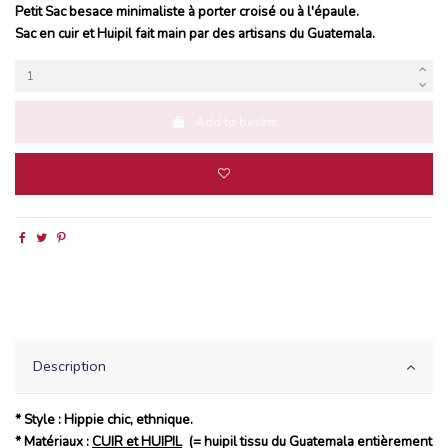
Petit Sac besace minimaliste à porter croisé ou à l'épaule.
Sac en cuir et Huipil fait main par des artisans du Guatemala.
Add to basket
Description
* Style :
Hippie chic, ethnique.
* Matériaux :
CUIR et HUIPIL
(= huipil tissu du Guatemala entièrement