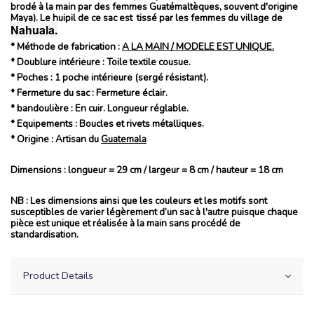
brodé à la main par des femmes Guatémaltèques, souvent d'origine
Maya). Le huipil de ce sac est tissé par les femmes du village de
Nahuala.
* Méthode de fabrication :
A LA MAIN / MODELE EST UNIQUE.
* Doublure intérieure :
Toile textile cousue.
* Poches :
1
poche intérieure (sergé résistant).
* Fermeture du sac :
Fermeture éclair.
* bandoulière :
En cuir. Longueur
réglable
.
* Equipements :
Boucles
et rivets métalliques.
* O
rigine
: Artisan du
Guatemala
Dimensions : longueur = 29 cm / largeur = 8 cm / hauteur = 18 cm
NB :
Les dimensions ainsi que les couleurs et les motifs sont
susceptibles de varier légèrement d’un sac à l'autre puisque chaque
pièce est
unique
et réalisée
à la main
sans procédé de
standardisation.
Product Details