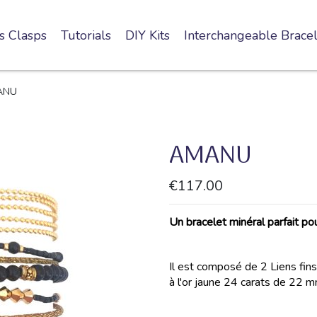
s Clasps
Tutorials
DIY Kits
Interchangeable Bracel
ANU
AMANU
€117.00
Un bracelet minéral parfait po
Il est composé de 2 Liens fin
à l'or jaune 24 carats de 22 m