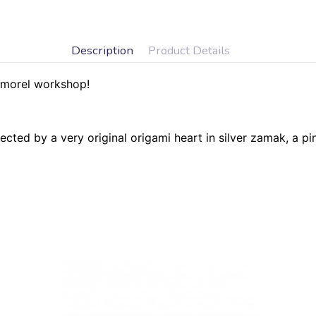
Description
Product Details
almorel workshop!
ted by a very original origami heart in silver zamak, a pin
The treasures of Temea