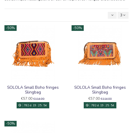
3
-50%
-50%
SOLOLA Small Boho fringes
SOLOLA Small Boho fringes
Slingbag
Slingbag
€57.00
€57.00
€114.00
€114.00
782
d.
19
:
25
:
54
782
d.
19
:
25
:
54
-50%