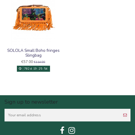
SOLOLA Small Boho fringes
Slingbag
€57.00
€114.00
782
d.
19
:
25
:
54
Sign up to newsletter