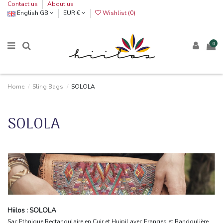
Contact us
About us
English GB
EUR €
Wishlist (
0
)
0
Home
Sling Bags
SOLOLA
SOLOLA
Hiilos : SOLOLA
Sac Ethnique Rectangulaire en Cuir et Huipil avec Franges et Bandoulière.