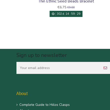
Thin Ethnic Seed Beads Bracelet
€6.75
€9.00
302
d.
14
:
59
:
28
Sign up to newsletter
About
Complete Guide to Hiilos Clasps