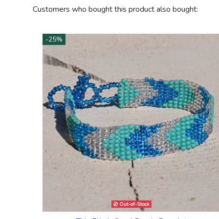
Link color
Customers who bought this product also bought:
-25%
Out-of-Stock