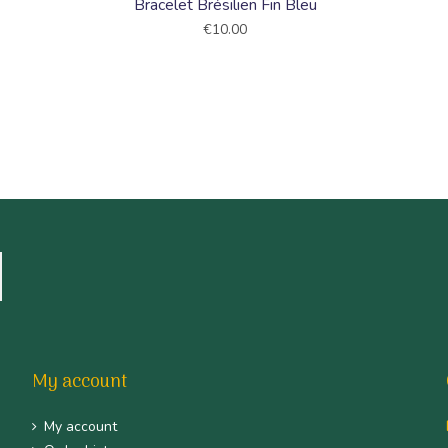
Bracelet Brésilien Fin Bleu
€10.00
My account
My account