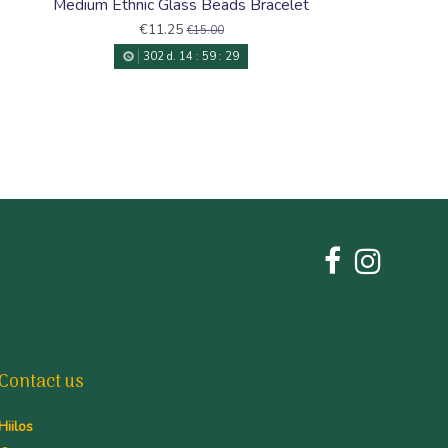
Medium Ethnic Glass Beads Bracelet
€11.25
€15.00
302
d.
14
:
59
:
28
Contact us
Hiilos