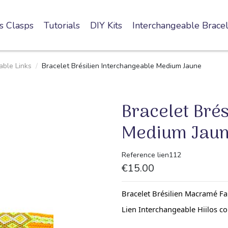
s Clasps
Tutorials
DIY Kits
Interchangeable Bracel
ble Links
Bracelet Brésilien Interchangeable Medium Jaune
Bracelet Bré
Medium Jau
Reference
lien112
€15.00
Bracelet
Brésilien
Macramé
Fai
Lien Interchangeable
Hiilos
co