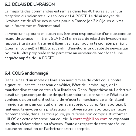
6.3. DÉLAIS DE LIVRAISON
La majorité des commandes est remise dans les 48 heures suivant la
réception du paiement aux services de LA POSTE. Le délai moyen de
livraison est de 48 heures ouvrés pour la France (de 3 à 8 jours ouvrés
pour l'outre mer et l'international).
Le vendeur ne pourra en aucun cas être tenu responsable d’un quelconque
retard de livraison inhérent à LA POSTE. En cas de retard de livraison par
rapport à la date initialement fixée, l'acheteur pourra le signaler par écrit
(courrier, courriel) à HIILOS, et ce afin d'améliorer la qualité de service qui
pourra lui être proposée et de permettre au vendeur de procéder à une
enquête auprès de LA POSTE.
.
6.4. COLIS endommagé
Dans le cas d’un mode de livraison avec remise de votre colis contre
signature, l'acheteur est tenu de vérifier, l'état de l'emballage, de la
marchandise et son contenu à la livraison. Dans l'hypothèse où l'acheteur
aurait un quelconque doute de quelque nature que ce soit sur l'état ou le
contenu de son colis, il est tenu de refuser la marchandise en émettant
immédiatement un constat d'anomalie auprès du livreur/transporteur. Il
faut ensuite envoyer une protestation motivée au transporteur, par lettre
recommandée, dans les trois jours, jours fériés non compris et informer
HIILOS de cette démarche par courriel à
contact@hiilos.com
en exposant
les dites réclamations ou réserves. Faute de respect de cette procédure,
aucune réclamation de l'acheteur ne sera acceptée.