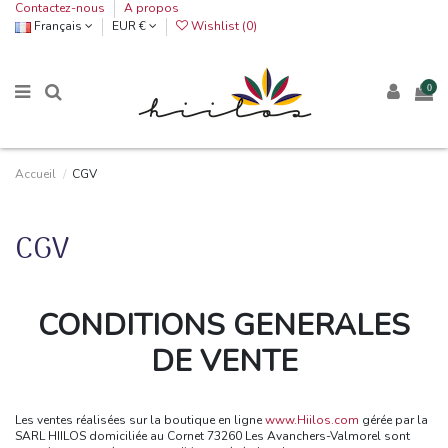
Contactez-nous
A propos
Français
EUR €
Wishlist (
0
)
0
Accueil
CGV
CGV
CONDITIONS GENERALES
DE VENTE
Les ventes réalisées sur la boutique en ligne
www.Hiilos.com
gérée par la
SARL HIILOS domiciliée au Cornet 73260 Les Avanchers-Valmorel sont